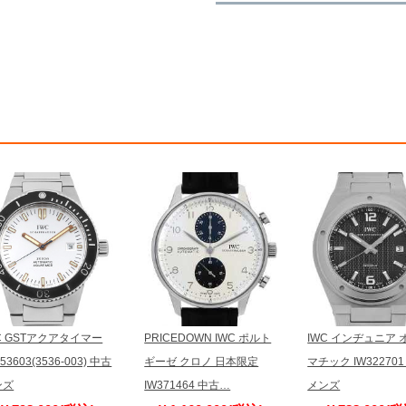
※新品・未使用品の商品画像は、同
メーカー保護シールの有無に個体差
また、メーカーにてマイナーチェン
売させていただきますので予めご了
尚、中古品、アンティーク品につき
※光の加減やモニターの設定により
※シリアルナンバーや限定番号につ
えております。
またお電話でお問い合わせ頂きまし
※当店では店頭販売も行っておりま
切れになる場合がございます。
予めご了承くださいませ。
また、ご来店にてご購入を希望され
お問い合わせいただけますようお願
※アンティーク品やユーズド品の場
合がございます。
※表示の定価は、入荷時の価格とな
C GSTアクアタイマー
PRICEDOWN IWC ポルト
IWC インヂュニア 
現在の定価と異なる場合がございま
53603(3536-003) 中古
ギーゼ クロノ 日本限定
マチック IW32270
ンズ
IW371464 中古…
メンズ