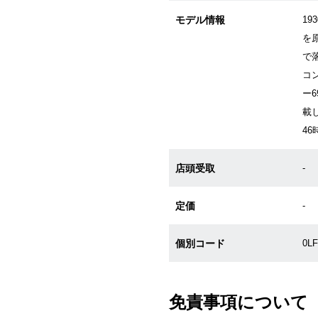
モデル情報
1
を
で
コ
ー
載
46
店頭受取
-
定価
-
個別コード
0L
免責事項について