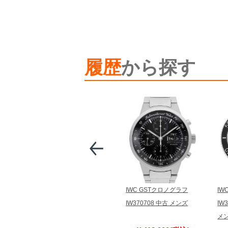
履歴
から探す
IWC GSTクロノグラフ
IW
IW370708 中古 メンズ
IW3
メ