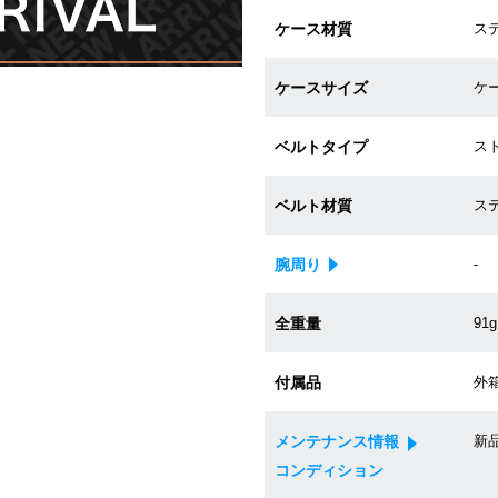
ケース材質
ス
ケースサイズ
ケー
ベルトタイプ
ス
ベルト材質
ス
腕周り
-
全重量
91g
付属品
外箱
メンテナンス情報
新
コンディション