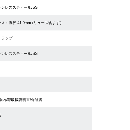
テンレススティール/SS
ス：直径 41.0mm (リューズ含まず）
トラップ
テンレススティール/SS
/内箱/取扱説明書/保証書
品