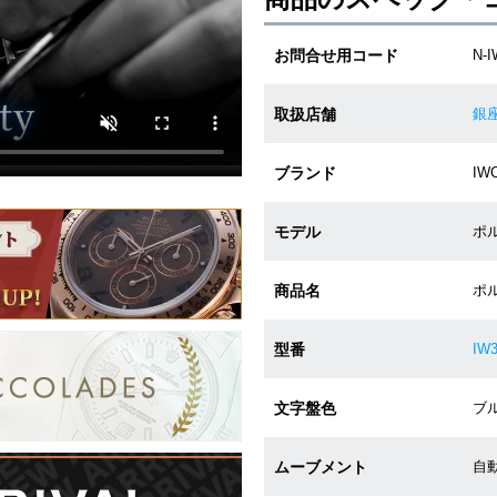
お問合せ用コード
N-I
取扱店舗
銀
ブランド
IW
モデル
ポル
商品名
ポル
型番
IW3
文字盤色
ブル
ムーブメント
自動