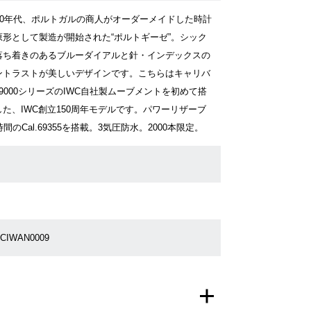
930年代、ポルトガルの商人がオーダーメイドした時計
原形として製造が開始された“ポルトギーゼ”。シック
落ち着きのあるブルーダイアルと針・インデックスの
ントラストが美しいデザインです。こちらはキャリバ
69000シリーズのIWC自社製ムーブメントを初めて搭
した、IWC創立150周年モデルです。パワーリザーブ
時間のCal.69355を搭載。3気圧防水。2000本限定。
FCIWAN0009