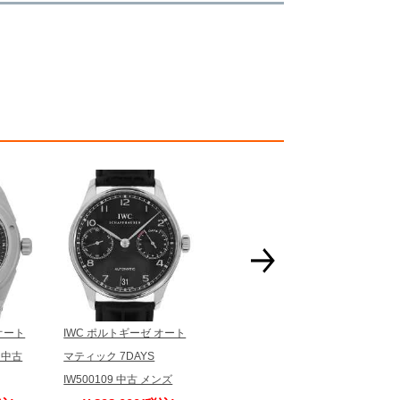
一モデルの画像を使用し掲載致しております。
がございますのでご了承下さいませ。
ジがなされる場合がございますが、在庫品の仕様で販
承の程お願いいたします。
ましては現品を撮影しております。
、実際の商品と色目が異なる場合がございます。
きましては、プライバシーの関係上WEBへの掲載を控
てもお答えできません。
す為、サイトでのご注文と店頭処理との時間差で在庫
る場合にも、事前に在庫の確認をお電話かメールにて
いいたします。
合、外装および内部機械に代替部品を使用している場
っております。
オート
IWC ポルトギーゼ オート
IWC ポルトギーゼ クロノ
IW
すのでご了承くださいませ。
1 中古
マティック 7DAYS
グラフ IW371415 中古 メ
中
IW500109 中古 メンズ
ンズ