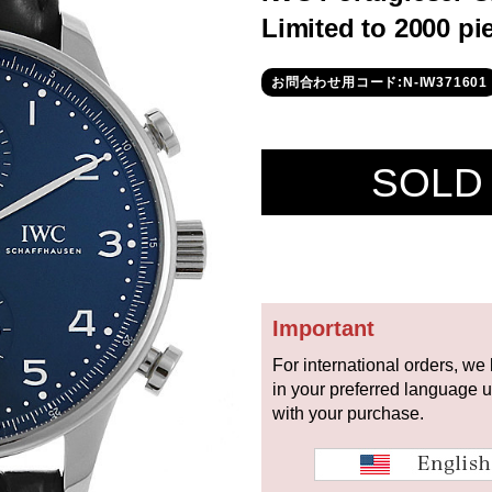
Limited to 2000 p
お問合わせ用コード:N-IW371601
SOLD
Important
For international orders, we
in your preferred language 
with your purchase.