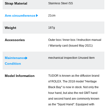
Strap Material
Stainless Steel /SS
買取専門サロン
Arm circumference
21cm
買取ご成約者様限定5万円クーポン
75%以上保証！中古商品高価買戻し
Weight
187g
Accessories
Outer box / Inner box / Instruction manual
/ Warranty card (Issued May 2021)
修理・メンテナンスをご希望の方
Maintenance
mechanical inspection Unused item
修理依頼をする
Condition
修理・メンテンナンスについて
Model Information
TUDOR is known as the diffusion brand
of ROLEX. The 2018 model "Heritage
オーバーホールについて
Black Bay" is now in stock. Not only the
外装仕上げについて
hour hand, but also the red GMT hand
and second hand are commonly known
電池交換について
as the "Squid Hand". Equipped with