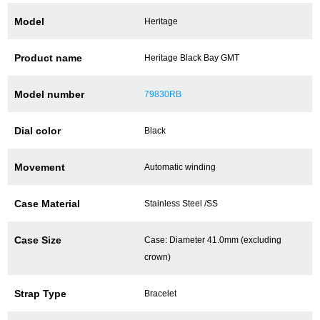
Model
Heritage
ショップサービス
Product name
Heritage Black Bay GMT
保証・アフターサービス
Model number
79830RB
ラッピングサービス
Dial color
Black
腕時計サイズ調整サービス
Movement
Automatic winding
店舗受け取りサービス
Case Material
Stainless Steel /SS
店舗取り寄せサービス
Case Size
Case: Diameter 41.0mm (excluding
crown)
買取・下取りをご希望の方
Strap Type
Bracelet
買取・下取りはこちら