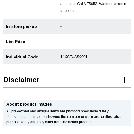
automatic Cal.MT5652. Water resistance
to 200m.
GINZA RASINについて
In-store pickup
-
お客様の声・口コミ
List Price
-
GINZA RASINの中古腕時計について
Individual Code
14XGTUAS0001
スタッフフォト
受賞歴
Disclaimer
求人情報
* Product images of New and Unused products are posted using images of the
same model.
About product images
Please note that there are individual differences in the presence or absence of
manufacturer protective seals.
All pre-owned and antique items are photographed individually.
店舗情報
In addition, there may be minor changes made by the manufacturer, but please
Please note that images showing the item being worn are for illustrative
note that we will sell it with the specifications of the stock product.
purposes only and may differ from the actual product.
In addition, Used and antique items are photographed of the actual product.
銀座中央通り店
銀座本店
*The color may differ from the actual product depending on the lighting and