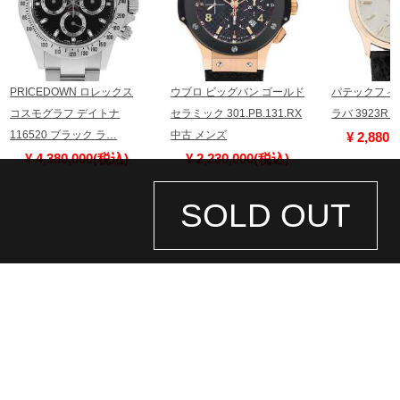
PRICEDOWN ロレックス
ウブロ ビッグバン ゴールド
パテックフィ
コスモグラフ デイトナ
セラミック 301.PB.131.RX
ラバ 3923R
116520 ブラック ラ…
中古 メンズ
¥ 2,880
¥ 4,380,000(税込)
¥ 2,230,000(税込)
SOLD OUT