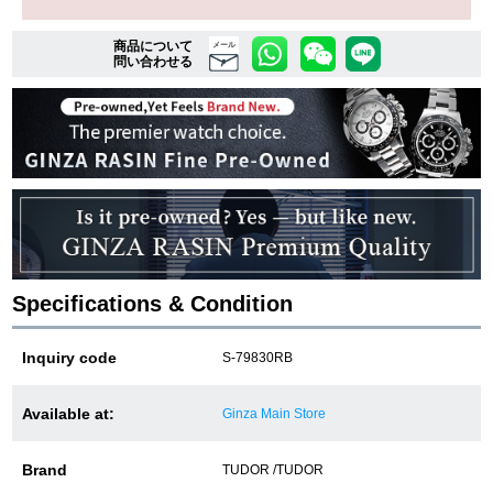
商品について
メール
問い合わせる
複数条件で商品を絞り込む
詳細検索はこちら
ご利用ガイド
GINZA RASINのプレミアムクオリティについて
Specifications & Condition
送料・お支払方法
Inquiry code
S-79830RB
ショッピングローンの流れ
よくある質問
Available at:
Ginza Main Store
お問い合わせ
Brand
TUDOR /TUDOR