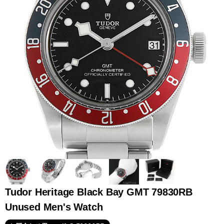
全てのブランドを見
ロレックス
パテック
る
フィリップ
オーデマピゲ
ウブロ
カルティエ
Tudor Heritage Black Bay GMT 79830RB
Unused Men's Watch
グランド
オメガ
IWC