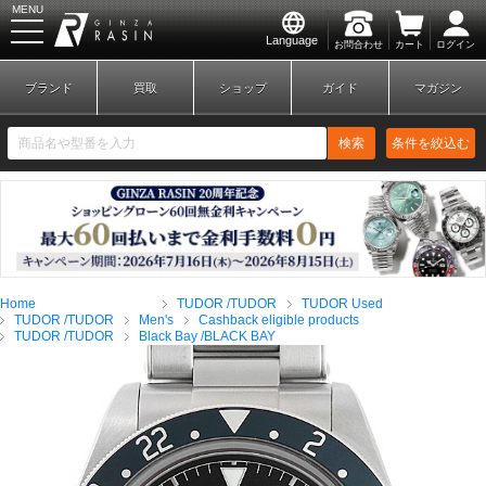
MENU
Language
お問合わせ
カート
ログイン
GINZA RASIN
ブランド
買取
ショップ
ガイド
マガジン
検索
条件を絞込む
新規会員登録
ログイン
Home
TUDOR /TUDOR
TUDOR Used
ブランドから探す
TUDOR /TUDOR
Men's
Cashback eligible products
TUDOR /TUDOR
Black Bay /BLACK BAY