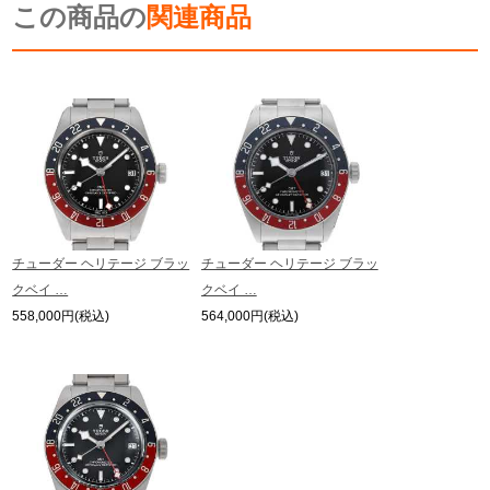
monitor settings.
この商品の
関連商品
新宿店
大阪心斎橋店
*Due to privacy concerns, we refrain from posting serial numbers and limited
edition numbers on the web.
We are also unable to answer any inquiries made by phone.
買取サロン
*As we also sell our products in-store, there may be a time difference between
ordering on the website and processing in-store, and the item may be SOLD
OUT.
Please be aware of this.
GINZA RASIN公式ブログ
Also, if you would like to purchase in person, please contact us by phone or
email in advance to check stock availability.
* In the case of antique or used products, alternative parts may be used for the
WEBマガジン
買取ブログ
exterior and internal machinery.
*The listed price is the price at the time of arrival.
チューダー ヘリテージ ブラッ
チューダー ヘリテージ ブラッ
Please note that the current price may differ.
クベイ …
クベイ …
SNS・動画
558,000円(税込)
564,000円(税込)
For Overseas Customers
English
简体中文