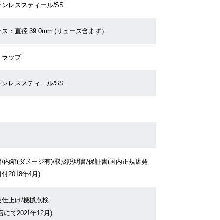
テンレススティール/SS
ス：直径 39.0mm (リューズ含まず）
トラップ
テンレススティール/SS
/内箱(ダメージ有)/取扱説明書/保証書(国内正規店発
付2018年4月)
装仕上げ/機械点検
店にて2021年12月)