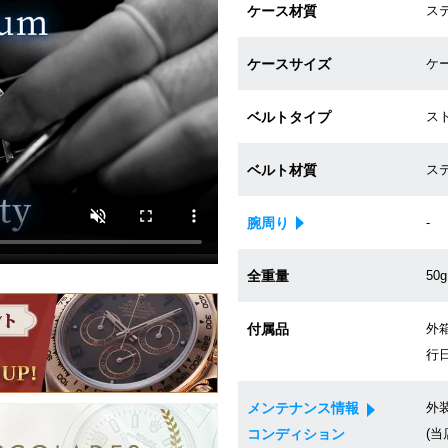
ケース材質
ス
ケースサイズ
ケー
ベルトタイプ
ス
ベルト材質
ス
腕周り
-
全重量
50g
付属品
外箱
行日
メンテナンス情報
外
コンディション
(当