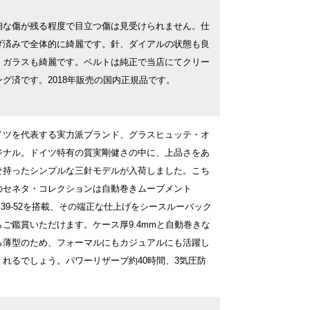
細な傷が残る程度で目立つ傷は見受けられません。仕
げ済みで全体的に綺麗です。針、ダイアルの状態も良
、ガラスも綺麗です。ベルトは純正で当店にてクリー
ング済です。2018年販売の国内正規品です。
イツを代表する実力派ブランド、グラスヒュッテ・オ
ジナル。ドイツ特有の質実剛健さの中に、上品さをあ
せ持ったシンプルな三針モデルが入荷しました。こち
のセネタ・コレクションは自動巻きムーブメント
l.39-52を搭載、その端正な仕上げをシースルーバック
らご鑑賞いただけます。ケース厚9.4mmと自動巻きな
ら薄型のため、フォーマルにもカジュアルにも活躍し
くれるでしょう。パワーリザーブ約40時間、3気圧防
。