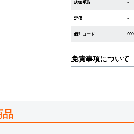
店頭受取
-
定価
-
個別コード
00
免責事項について
※新品・未使用品の商品画像は、同
メーカー保護シールの有無に個体差
また、メーカーにてマイナーチェン
売させていただきますので予めご了
尚、中古品、アンティーク品につき
※光の加減やモニターの設定により
商品
※シリアルナンバーや限定番号につ
えております。
またお電話でお問い合わせ頂きまし
※当店では店頭販売も行っておりま