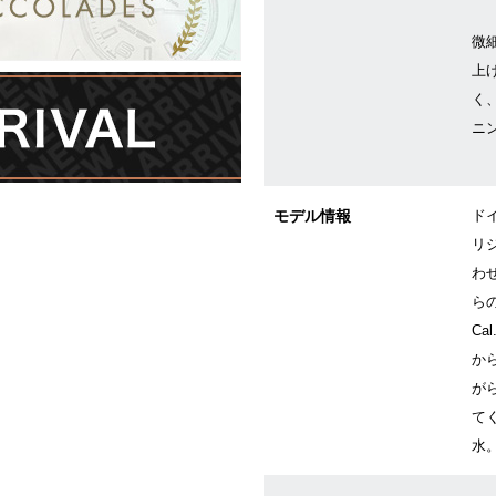
微
上
く
ニ
モデル情報
ド
リ
わ
ら
Ca
か
が
て
水