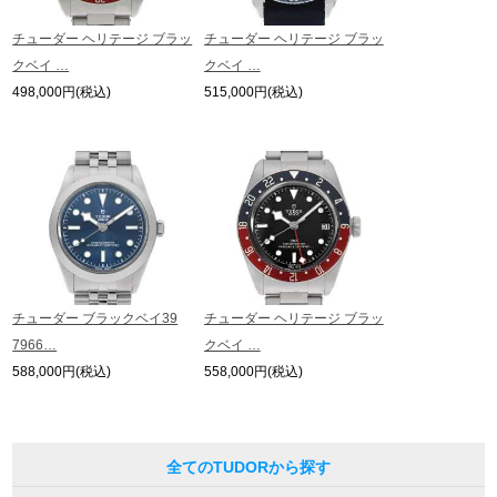
exterior and internal machinery.
*The listed price is the price at the time of arrival.
チューダー ヘリテージ ブラッ
チューダー ヘリテージ ブラッ
Please note that the current price may differ.
クベイ …
クベイ …
498,000円(税込)
515,000円(税込)
チューダー ブラックベイ39
チューダー ヘリテージ ブラッ
7966…
クベイ …
588,000円(税込)
558,000円(税込)
全てのTUDORから探す