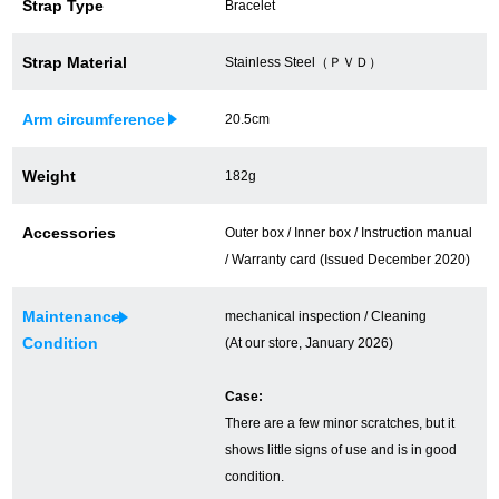
Strap Type
Bracelet
買取専門サロン
Strap Material
Stainless Steel（ＰＶＤ）
買取ご成約者様限定5万円クーポン
Arm circumference
20.5cm
75%以上保証！中古商品高価買戻し
Weight
182g
修理・メンテナンスをご希望の方
Accessories
Outer box / Inner box / Instruction manual
/ Warranty card (Issued December 2020)
修理依頼をする
Maintenance
mechanical inspection / Cleaning
修理・メンテンナンスについて
Condition
(At our store, January 2026)
オーバーホールについて
Case:
There are a few minor scratches, but it
外装仕上げについて
shows little signs of use and is in good
condition.
電池交換について