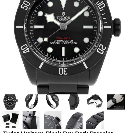
全てのブランドを見
ロレックス
パテック
る
フィリップ
オーデマピゲ
ウブロ
カルティエ
グランド
オメガ
IWC