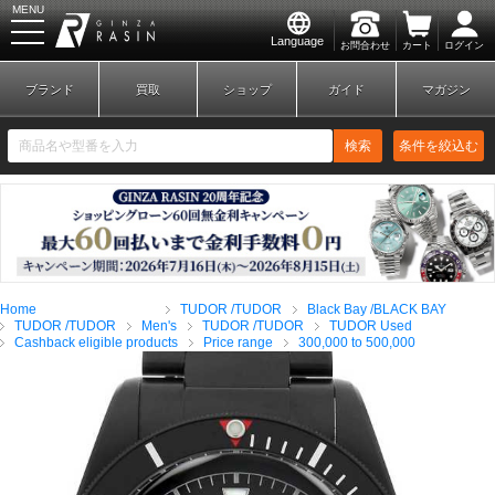
MENU
Language
お問合わせ
カート
ログイン
GINZA RASIN
ブランド
買取
ショップ
ガイド
マガジン
検索
条件を絞込む
新規会員登録
ログイン
Home
TUDOR /TUDOR
Black Bay /BLACK BAY
ブランドから探す
TUDOR /TUDOR
Men's
TUDOR /TUDOR
TUDOR Used
Cashback eligible products
Price range
300,000 to 500,000