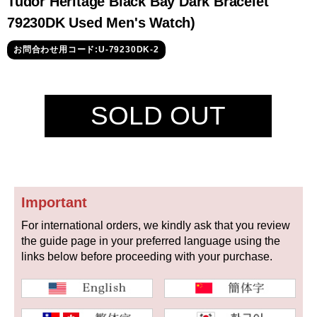
Tudor Heritage Black Bay Dark Bracelet
セイコー
79230DK Used Men's Watch)
お問合わせ用コード:U-79230DK-2
SOLD OUT
ヴァシュロン
チューダー
パネライ
コンスタンタン
Important
商品の状態から探す
For international orders, we kindly ask that you review
新品
未使用品
the guide page in your preferred language using the
links below before proceeding with your purchase.
中古品
アンティーク品
WEB限定品
SALE