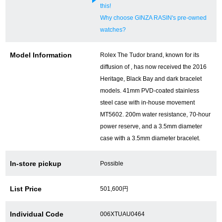
this!
新宿店
大阪心斎橋店
Why choose GINZA RASIN's pre-owned
watches?
買取サロン
Model Information
Rolex The Tudor brand, known for its
diffusion of , has now received the 2016
GINZA RASIN公式ブログ
Heritage, Black Bay and dark bracelet
models. 41mm PVD-coated stainless
WEBマガジン
買取ブログ
steel case with in-house movement
MT5602. 200m water resistance, 70-hour
power reserve, and a 3.5mm diameter
SNS・動画
case with a 3.5mm diameter bracelet.
In-store pickup
Possible
List Price
501,600円
For Overseas Customers
Individual Code
006XTUAU0464
English
简体中文