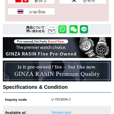
複数条件で商品を絞り込む
商品について
詳細検索はこちら
メール
問い合わせる
ご利用ガイド
GINZA RASINのプレミアムクオリティについて
送料・お支払方法
ショッピングローンの流れ
Specifications & Condition
よくある質問
Inquiry code
U-79230DK-2
お問い合わせ
Available at:
Shinjuku store