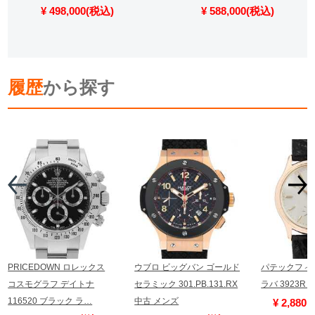
¥ 498,000(税込)
¥ 588,000(税込)
履歴
から探す
PRICEDOWN ロレックス
ウブロ ビッグバン ゴールド
パテックフィ
コスモグラフ デイトナ
セラミック 301.PB.131.RX
ラバ 3923R
116520 ブラック ラ…
中古 メンズ
¥ 2,880