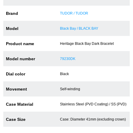
Brand
TUDOR / TUDOR
ショップサービス
Model
Black Bay / BLACK BAY
保証・アフターサービス
Product name
Heritage Black Bay Dark Bracelet
ラッピングサービス
Model number
79230DK
腕時計サイズ調整サービス
店舗受け取りサービス
Dial color
Black
店舗取り寄せサービス
Movement
Self-winding
Case Material
Stainless Steel (PVD Coating) / SS (PVD)
買取・下取りをご希望の方
Case Size
Case: Diameter 41mm (excluding crown)
買取・下取りはこちら