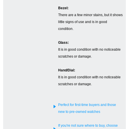
Bezel:
There are a few minor stains, but it shows
GINZA RASINについて
little signs of use and is in good
condition.
お客様の声・口コミ
Glass:
GINZA RASINの中古腕時計について
It is in good condition with no noticeable
scratches or damage.
スタッフフォト
Hand/Dial:
受賞歴
It is in good condition with no noticeable
scratches or damage.
求人情報
Perfect for first-time buyers and those
店舗情報
new to pre-owned watches
銀座中央通り店
銀座本店
If you're not sure where to buy, choose