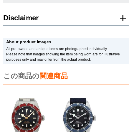
繁體中文
한국어
Disclaimer
ภาษาไทย
* Product images of New and Unused products are posted using images of the
same model.
About product images
Please note that there are individual differences in the presence or absence of
manufacturer protective seals.
All pre-owned and antique items are photographed individually.
In addition, there may be minor changes made by the manufacturer, but please
Please note that images showing the item being worn are for illustrative
note that we will sell it with the specifications of the stock product.
purposes only and may differ from the actual product.
In addition, Used and antique items are photographed of the actual product.
*The color may differ from the actual product depending on the lighting and
monitor settings.
この商品の
関連商品
*Due to privacy concerns, we refrain from posting serial numbers and limited
edition numbers on the web.
We are also unable to answer any inquiries made by phone.
*As we also sell our products in-store, there may be a time difference between
ordering on the website and processing in-store, and the item may be SOLD
OUT.
Please be aware of this.
Also, if you would like to purchase in person, please contact us by phone or
email in advance to check stock availability.
* In the case of antique or used products, alternative parts may be used for the