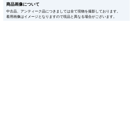
商品画像について
メーカー保護シールの有無に個体差がございますのでご了承下さいませ。
新宿店
大阪心斎橋店
また、メーカーにてマイナーチェンジがなされる場合がございますが、在庫品
中古品、アンティーク品につきましては全て現物を撮影しております。
の仕様で販売させていただきますので予めご了承の程お願いいたします。
着用画像はイメージとなりますので現品と異なる場合がございます。
尚、中古品、アンティーク品につきましては現品を撮影しております。
買取サロン
※光の加減やモニターの設定により、実際の商品と色目が異なる場合がござい
ます。
※シリアルナンバーや限定番号につきましては、プライバシーの関係上WEBへ
の掲載を控えております。
GINZA RASIN公式ブログ
またお電話でお問い合わせ頂きましてもお答えできません。
※当店では店頭販売も行っております為、サイトでのご注文と店頭処理との時
WEBマガジン
買取ブログ
間差で在庫切れになる場合がございます。
予めご了承くださいませ。
また、ご来店にてご購入を希望される場合にも、事前に在庫の確認をお電話か
メールにてお問い合わせいただけますようお願いいたします。
SNS・動画
※アンティーク品やユーズド品の場合、外装および内部機械に代替部品を使用
している場合がございます。
※表示の定価は、入荷時の価格となっております。
現在の定価と異なる場合がございますのでご了承くださいませ。
For Overseas Customers
English
简体中文