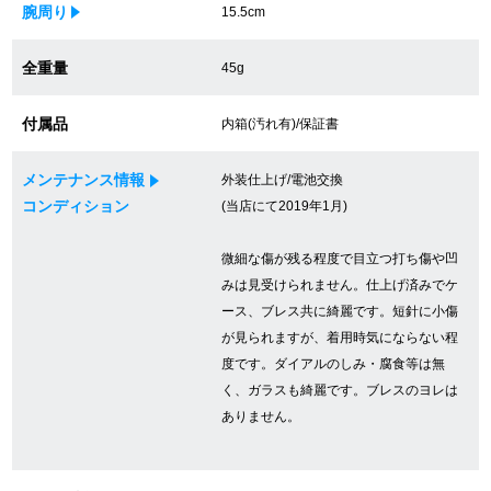
腕周り
15.5cm
買取専門サロン
全重量
45g
買取ご成約者様限定5万円クーポン
付属品
内箱(汚れ有)/保証書
75%以上保証！中古商品高価買戻し
メンテナンス情報
外装仕上げ/電池交換
コンディション
(当店にて2019年1月)
修理・メンテナンスをご希望の方
微細な傷が残る程度で目立つ打ち傷や凹
修理依頼をする
みは見受けられません。仕上げ済みでケ
ース、ブレス共に綺麗です。短針に小傷
修理・メンテンナンスについて
が見られますが、着用時気にならない程
度です。ダイアルのしみ・腐食等は無
オーバーホールについて
く、ガラスも綺麗です。ブレスのヨレは
ありません。
外装仕上げについて
電池交換について