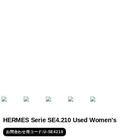
全てのブランドを見
ロレックス
パテック
る
フィリップ
オーデマピゲ
ウブロ
カルティエ
HERMES Serie SE4.210 Used Women's
お問合わせ用コード:U-SE4210
グランド
オメガ
IWC