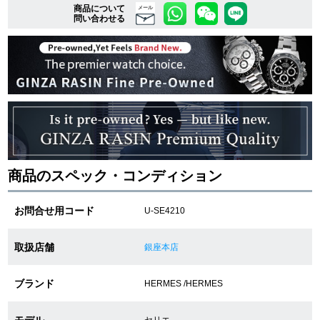
商品について
メール
問い合わせる
複数条件で商品を絞り込む
詳細検索はこちら
ご利用ガイド
GINZA RASINのプレミアムクオリティについて
商品のスペック・コンディション
送料・お支払方法
お問合せ用コード
U-SE4210
ショッピングローンの流れ
取扱店舗
銀座本店
よくある質問
ブランド
HERMES /HERMES
お問い合わせ
モデル
セリエ