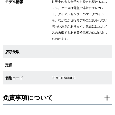
モデル情報
世界中の大人女子から愛され続けるエル
メス。ケースは薄型で非常にエレガン
ト。ダイアルセンターのマークコイン
GINZA RASINについて
も、なかなか現行モデルには見られない
味わい深さがあります。裏蓋にはエルメ
お客様の声・口コミ
スの象徴でもある四輪馬車のロゴがあし
らわれます。
GINZA RASINの中古腕時計について
店頭受取
-
スタッフフォト
定価
受賞歴
-
求人情報
個別コード
007UHEAU0030
免責事項について
店舗情報
銀座中央通り店
銀座本店
※新品・未使用品の商品画像は、同一モデルの画像を使用し掲載致しておりま
す。