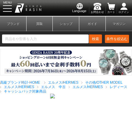
MENU
Language
お問合わせ
カート
ログイン
GINZA RASIN
ブランド
買取
ショップ
ガイド
マガジン
検索
条件を絞込む
新規会員登録
ログイン
高級ブランド時計-HOME
エルメス/HERMES
その他/OTHER MODEL
ブランドから探す
エルメス/HERMES
エルメス 中古
エルメス/HERMES
レディース
キャッシュバック対象商品