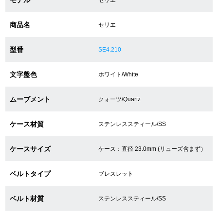
商品名
セリエ
ショップサービス
型番
SE4.210
保証・アフターサービス
文字盤色
ホワイト/White
ラッピングサービス
腕時計サイズ調整サービス
ムーブメント
クォーツ/Quartz
店舗受け取りサービス
ケース材質
ステンレススティール/SS
店舗取り寄せサービス
ケースサイズ
ケース：直径 23.0mm (リューズ含まず）
ベルトタイプ
ブレスレット
買取・下取りをご希望の方
ベルト材質
ステンレススティール/SS
買取・下取りはこちら